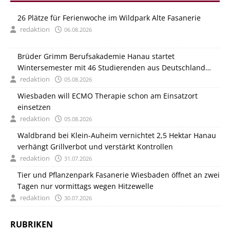
26 Plätze für Ferienwoche im Wildpark Alte Fasanerie
redaktion
06.08.2026
Brüder Grimm Berufsakademie Hanau startet
Wintersemester mit 46 Studierenden aus Deutschland
und Italien
redaktion
05.08.2026
Wiesbaden will ECMO Therapie schon am Einsatzort
einsetzen
redaktion
05.08.2026
Waldbrand bei Klein-Auheim vernichtet 2,5 Hektar Hanau
verhängt Grillverbot und verstärkt Kontrollen
redaktion
31.07.2026
Tier und Pflanzenpark Fasanerie Wiesbaden öffnet an zwei
Tagen nur vormittags wegen Hitzewelle
redaktion
30.07.2026
RUBRIKEN