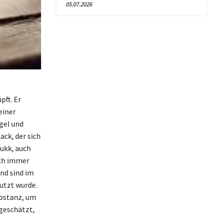
05.07.2026
pft. Er
einer
gel und
ack, der sich
ukk, auch
ich immer
nd sind im
utzt wurde.
ubstanz, um
 geschätzt,