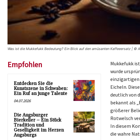
Was ist die Mukkefukk Bedeutung? Ein Blick auf den amüsanten Kaffeeersatz | © 
Empfohlen
Mukkefukk ist
wurde ursprün
einzigartigen
Entdecken Sie die
Eicheln. Dies
Kunstszene in Schwaben:
Ein Ruf an junge Talente
deutlich von 
04.07.2026
bekannt als „
größerer Beli
Die Augsburger
Rotwelsch ver
Bierkeller – Ein Stück
Tradition und
In diesem Kon
Geselligkeit im Herzen
die wahre Nat
Augsburgs