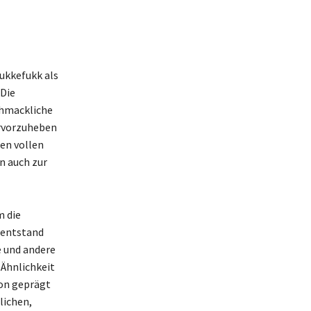
ukkefukk als
Die
chmackliche
ervorzuheben
ren vollen
n auch zur
m die
 entstand
 und andere
-Ähnlichkeit
ion geprägt
lichen,