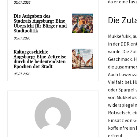
da er eine fa
05.07.2026
Die Aufgaben des
Die Zut
Stadrats Augsburg: Eine
Übersicht für Bürger und
Stadtpolitik
Mukkefukk, au
06.07.2026
in der DDR en
wurde. Die Zu
Kulturgeschichte
Augsburg: Eine Zeitreise
Geschmack. Ha
durch die bedeutendsten
die zusammen
Epochen der Stadt
05.07.2026
Auch Löwenzah
Vielfalt bei.
oder Spargel 
von Mukkefukk
widerspiegeln
Rotwelsch, e
Einsatz von G
koffeinfreien
erfreut.