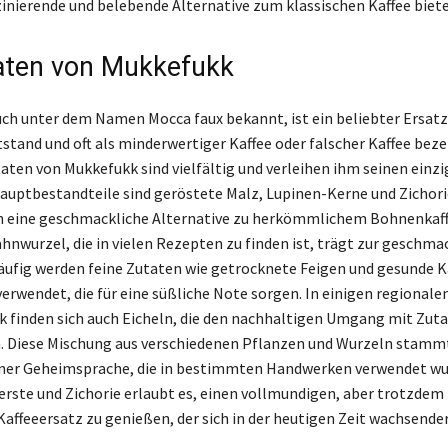
szinierende und belebende Alternative zum klassischen Kaffee biete
aten von Mukkefukk
ch unter dem Namen Mocca faux bekannt, ist ein beliebter Ersatzk
tstand und oft als minderwertiger Kaffee oder falscher Kaffee bez
taten von Mukkefukk sind vielfältig und verleihen ihm seinen einz
uptbestandteile sind geröstete Malz, Lupinen-Kerne und Zichor
 eine geschmackliche Alternative zu herkömmlichem Bohnenkaff
nwurzel, die in vielen Rezepten zu finden ist, trägt zur geschma
 Häufig werden feine Zutaten wie getrocknete Feigen und gesunde K
verwendet, die für eine süßliche Note sorgen. In einigen regionale
 finden sich auch Eicheln, die den nachhaltigen Umgang mit Zut
. Diese Mischung aus verschiedenen Pflanzen und Wurzeln stammt 
iner Geheimsprache, die in bestimmten Handwerken verwendet wu
erste und Zichorie erlaubt es, einen vollmundigen, aber trotzdem
 Kaffeeersatz zu genießen, der sich in der heutigen Zeit wachsende