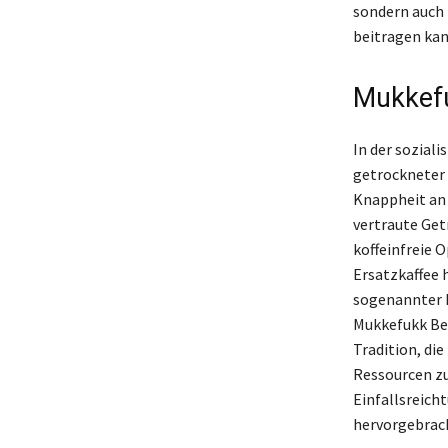
sondern auch 
beitragen kan
Mukkefu
In der sozial
getrockneter 
Knappheit an 
vertraute Get
koffeinfreie 
Ersatzkaffee 
sogenannter K
Mukkefukk Bed
Tradition, di
Ressourcen zu
Einfallsreich
hervorgebrac