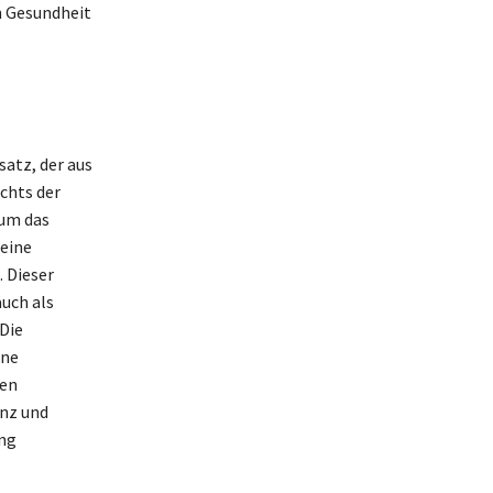
n Gesundheit
satz, der aus
chts der
 um das
 eine
 Dieser
uch als
Die
ine
pen
enz und
ung