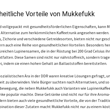
eitliche Vorteile von Mukkefukk
nd vollgepackt mit gesundheitsförderlichen Eigenschaften, kann M
 Alternative zum herkömmlichen Kaffeetrunk angesehen werden. 
 Zichorie und verschiedene Getreidesorten, bieten nicht nur ges
dern auch eine Reihe von gesundheitlichen Vorteilen. Besonders h
ßreichen Lupinensamen, die in der Röstung bei 200 Grad Celsius ih
falten. Diese Samen sind nicht nur nährstoffreich, sondern trage
i, indem sie einen hohen Gehalt an Ballaststoffen bereitstellen.
ozialistischen Ära in der DDR waren kreative Lösungen gefragt, u
it zu überwinden. Viele Bürger suchten nach Alternativen, und so
bewegung, die neben Mukkefukk auch Varianten wie Lupinenkaffee
ke populär machte. Diese Getränke sind nicht nur für ihre Aroma
ern bieten auch viele gesundheitliche Vorteile, die von der Tradit
bination dieser Zutaten macht Mukkefukk nicht nur zu einem köst