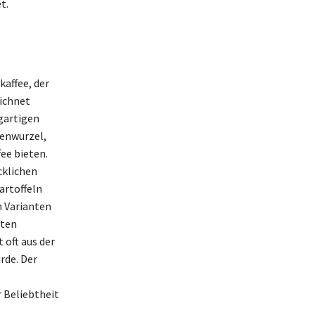
t.
affee, der
eichnet
igartigen
ienwurzel,
ee bieten.
cklichen
artoffeln
n Varianten
aten
oft aus der
rde. Der
r Beliebtheit