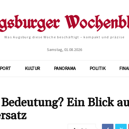
Was Augsburg diese Woche beschäftigt – kompakt und präzise
Samstag, 01.08.2026
SPORT
KULTUR
PANORAMA
POLITIK
FIN
 Bedeutung? Ein Blick au
rsatz