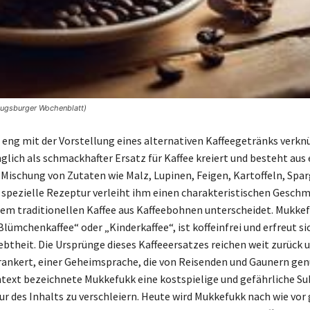
Augsburger Wochenblatt)
 eng mit der Vorstellung eines alternativen Kaffeegetränks verknü
glich als schmackhafter Ersatz für Kaffee kreiert und besteht aus 
 Mischung von Zutaten wie Malz, Lupinen, Feigen, Kartoffeln, Spar
e spezielle Rezeptur verleiht ihm einen charakteristischen Geschm
dem traditionellen Kaffee aus Kaffeebohnen unterscheidet. Mukkef
Blümchenkaffee“ oder „Kinderkaffee“, ist koffeinfrei und erfreut s
ebtheit. Die Ursprünge dieses Kaffeeersatzes reichen weit zurück u
ankert, einer Geheimsprache, die von Reisenden und Gaunern gen
text bezeichnete Mukkefukk eine kostspielige und gefährliche S
ur des Inhalts zu verschleiern. Heute wird Mukkefukk nach wie vor