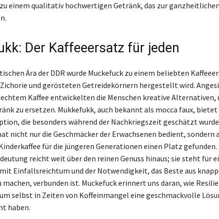
zu einem qualitativ hochwertigen Getränk, das zur ganzheitliche
n.
kk: Der Kaffeeersatz für jeden
istischen Ära der DDR wurde Muckefuck zu einem beliebten Kaffeeer
Zichorie und gerösteten Getreidekörnern hergestellt wird. Angesi
echtem Kaffee entwickelten die Menschen kreative Alternativen,
ränk zu ersetzen. Mukkefukk, auch bekannt als mocca faux, bietet
Option, die besonders während der Nachkriegszeit geschätzt wurde.
hat nicht nur die Geschmäcker der Erwachsenen bedient, sondern a
inderkaffee für die jüngeren Generationen einen Platz gefunden. 
eutung reicht weit über den reinen Genuss hinaus; sie steht für e
e mit Einfallsreichtum und der Notwendigkeit, das Beste aus knap
 machen, verbunden ist. Muckefuck erinnert uns daran, wie Resili
tum selbst in Zeiten von Koffeinmangel eine geschmackvolle Lös
ht haben.