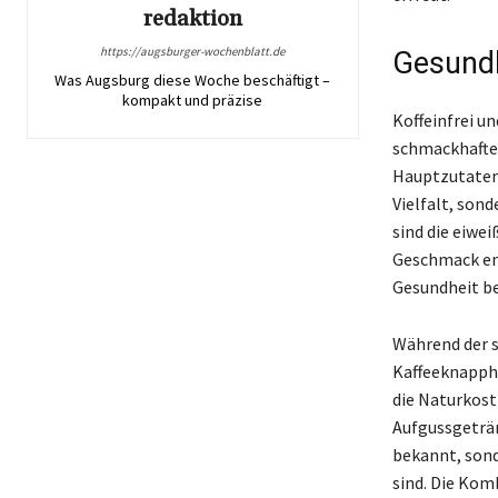
redaktion
https://augsburger-wochenblatt.de
Gesundh
Was Augsburg diese Woche beschäftigt –
kompakt und präzise
Koffeinfrei u
schmackhafte
Hauptzutaten,
Vielfalt, son
sind die eiwei
Geschmack ent
Gesundheit be
Während der s
Kaffeeknapphe
die Naturkost
Aufgussgeträn
bekannt, sond
sind. Die Kom