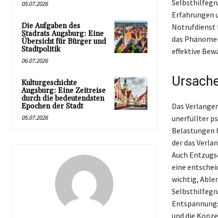
Selbsthilfeg
05.07.2026
Erfahrungen u
Die Aufgaben des
Notrufdienst f
Stadrats Augsburg: Eine
das Phänomen
Übersicht für Bürger und
Stadtpolitik
effektive Bew
06.07.2026
Ursache
Kulturgeschichte
Augsburg: Eine Zeitreise
durch die bedeutendsten
Das Verlangen
Epochen der Stadt
05.07.2026
unerfüllter p
Belastungen h
der das Verla
Auch Entzugse
eine entschei
wichtig, Able
Selbsthilfegr
Entspannungs
und die Konze