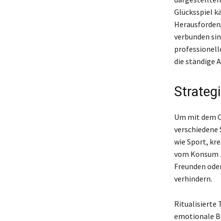
Glücksspiel k
Herausforder
verbunden sin
professionell
die ständige 
Strateg
Um mit dem C
verschiedene S
wie Sport, kr
vom Konsum zu
Freunden oder
verhindern.
Ritualisierte
emotionale B