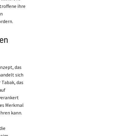
troffene ihre
en
ördern.
len
onzept, das
andelt sich
r Tabak, das
auf
verankert
ches Merkmal
hren kann.
die
beim