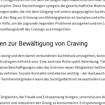
ämpfen. Diese Darstellungen spiegeln die gesellschaftliche Wah
ungen wider, die mit dem Umgang mit einem ausgeprägten Sucht
d. Der Weg zur Erlösung von Abhängigkeiten ist komplex und erfor
e Hilfe, um die zugrunde liegenden Probleme anzugehen und ein 
Anziehungskraft des Cravings zu ermöglichen.
ien zur Bewältigung von Craving
raving und dem damit verbundenen Suchtdruck umzugehen, kön
trategien hilfreich sein. Eine zentrale Rolle spielt Ablenkung. Tä
eative Beschäftigungen oder das Erlernen neuer Fähigkeiten helfen
 nehmen. Soziale Kontakte sind ebenso wichtig – der Austausch
 Familienmitgliedern kann das Suchtgedächtnis herausfordern un
 Tätigkeiten, die Freude und Entspannung bringen, unterstützen di
alance und reduzieren den Drang zu konsumieren. Entspannung