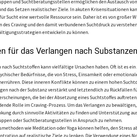
ruppen und Suchtberatungsstellen ermöglichen den Austausch vo
nd das Setzen realistischer Ziele. In akuten Krisensituationen kan
ür Sucht eine wertvolle Ressource sein. Daher ist es von großer W
 des Craving und den damit verbundenen Suchtdruck zu verstehe
ältigungsstrategien entwickeln zu können.
n für das Verlangen nach Substanze
 nach Suchtstoffen kann vielfältige Ursachen haben. Oft ist es ein
sychischer Bedürfnisse, die von Stress, Einsamkeit oder emotional
errühren. Diese inneren Konflikte können zu einem hohen Suchtd
ngen nach der Substanz verstärkt und letztendlich zu Rückfällen f
rscheinungen, die bei der Absetzung eines Suchtstoffes auftreten,
dende Rolle im Craving-Prozess. Um das Verlangen zu bewältigen, 
nkung durch sinnvolle Aktivitäten zu finden und Unterstützung au
uppen oder Suchtberatungsstellen in Anspruch zu nehmen.
methoden wie Meditation oder Yoga können helfen, den Stress 
ntration auf realistische Ziele zu lenken. Die Verwendung eines N