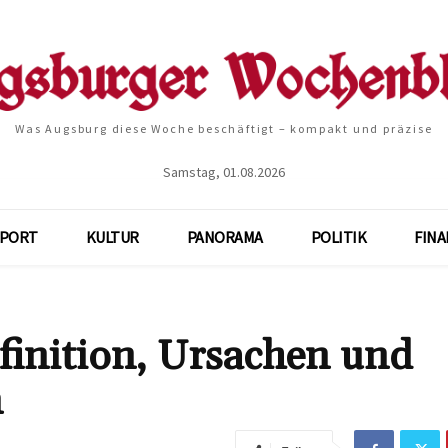
Was Augsburg diese Woche beschäftigt – kompakt und präzise
Samstag, 01.08.2026
SPORT
KULTUR
PANORAMA
POLITIK
FIN
finition, Ursachen und
n