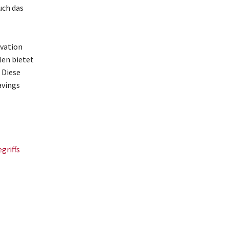
uch das
ivation
len bietet
 Diese
avings
griffs