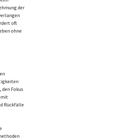
rnehmung der
verlangen
dert oft
Leben ohne
nen
tigkeiten
, den Fokus
 mit
d Rückfälle
e
smethoden