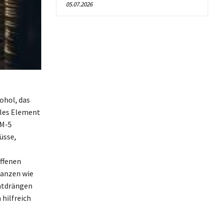
05.07.2026
ohol, das
ales Element
SM-5
üsse,
offenen
tanzen wie
chtdrängen
hilfreich