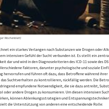
rger Wochenblatt)
chnet ein starkes Verlangen nach Substanzen wie Drogen oder Alk
nem intensiven Gefühl der Sucht verbunden ist. Es stellt ein zentr
eit dar und wird in den Diagnosekriterien des ICD-11 sowie des D
 Verschiedene Faktoren, darunter psychologische und soziale Einfl
g hervorrufen und führen oft dazu, dass Betroffene während ihrer
as Suchtverhalten zu kontrollieren, rückfällig werden. Die Betr
 dringend empfundene Notwendigkeit, die sie dazu antreibt, Subs
ol oder andere Drogen zu konsumieren. Um diesen intensiven Su
rken, können Ablenkungsstrategien und Entspannungstechniken 
pielt die Unterstützung von anderen eine entscheidende Rolle: