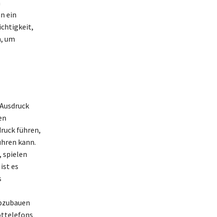
n
n ein
ichtigkeit,
n, um
n
 Ausdruck
en
ruck führen,
ühren kann.
 spielen
ist es
s
abzubauen
ottelefons