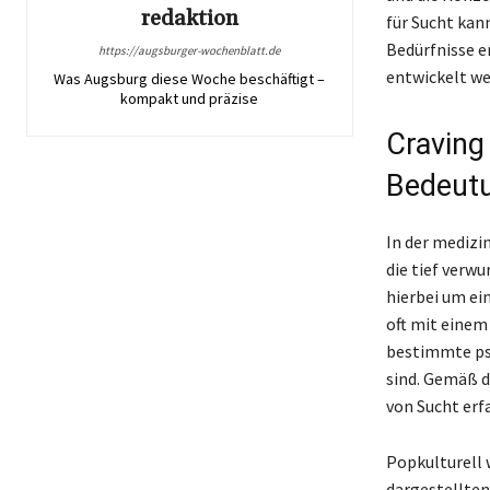
redaktion
für Sucht kan
Bedürfnisse e
https://augsburger-wochenblatt.de
entwickelt we
Was Augsburg diese Woche beschäftigt –
kompakt und präzise
Craving
Bedeut
In der medizi
die tief verw
hierbei um ei
oft mit einem
bestimmte psy
sind. Gemäß d
von Sucht erf
Popkulturell 
dargestellten