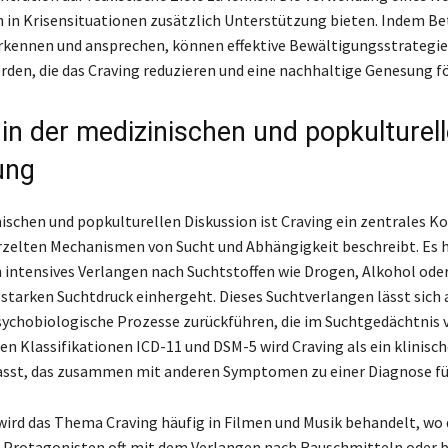
n in Krisensituationen zusätzlich Unterstützung bieten. Indem Be
rkennen und ansprechen, können effektive Bewältigungsstrategi
rden, die das Craving reduzieren und eine nachhaltige Genesung f
 in der medizinischen und popkulturel
ung
nischen und popkulturellen Diskussion ist Craving ein zentrales K
urzelten Mechanismen von Sucht und Abhängigkeit beschreibt. Es h
n intensives Verlangen nach Suchtstoffen wie Drogen, Alkohol ode
 starken Suchtdruck einhergeht. Dieses Suchtverlangen lässt sich 
chobiologische Prozesse zurückführen, die im Suchtgedächtnis 
en Klassifikationen ICD-11 und DSM-5 wird Craving als ein klinis
asst, das zusammen mit anderen Symptomen zu einer Diagnose fü
wird das Thema Craving häufig in Filmen und Musik behandelt, wo 
 Protagonisten oft mit dem Verlangen nach Rauschmitteln oder 