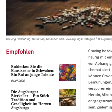
Craving Bedeutung: Definition, Ursachen und Bewältigungsstrategien | © Augsbu
Empfohlen
Craving bezei
häufig mit ei
von Abhängigk
Entdecken Sie die
thematisiert.
Kunstszene in Schwaben:
Ein Ruf an junge Talente
können Cravin
04.07.2026
Bemühungen, d
verspüren ein
Die Augsburger
Heroin, Alkoh
Bierkeller – Ein Stück
Tradition und
entgegenzuwi
Geselligkeit im Herzen
sein. Zudem s
Augsburgs