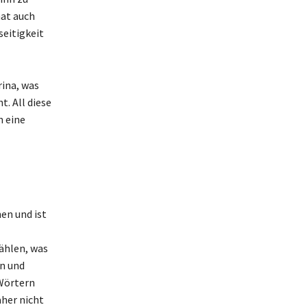
at auch
seitigkeit
ina, was
. All diese
h eine
en und ist
ählen, was
n und
 Wörtern
aher nicht