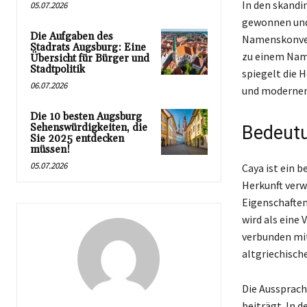
In den skandi
05.07.2026
gewonnen und 
Die Aufgaben des
Namenskonven
Stadrats Augsburg: Eine
zu einem Name
Übersicht für Bürger und
Stadtpolitik
spiegelt die 
06.07.2026
und modernen 
Die 10 besten Augsburg
Sehenswürdigkeiten, die
Bedeutu
Sie 2025 entdecken
müssen!
05.07.2026
Caya ist ein 
Herkunft verw
Eigenschaften
wird als eine
verbunden mit
altgriechisch
Die Aussprach
beiträgt. In 