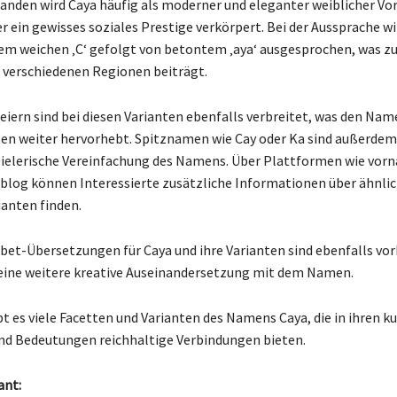
landen wird Caya häufig als moderner und eleganter weiblicher V
r ein gewisses soziales Prestige verkörpert. Bei der Aussprache wi
em weichen ‚C‘ gefolgt von betontem ‚aya‘ ausgesprochen, was zu
n verschiedenen Regionen beiträgt.
ern sind bei diesen Varianten ebenfalls verbreitet, was den Nam
sen weiter hervorhebt. Spitznamen wie Cay oder Ka sind außerde
pielerische Vereinfachung des Namens. Über Plattformen wie vo
blog können Interessierte zusätzliche Informationen über ähnl
ianten finden.
et-Übersetzungen für Caya und ihre Varianten sind ebenfalls vo
eine weitere kreative Auseinandersetzung mit dem Namen.
t es viele Facetten und Varianten des Namens Caya, die in ihren ku
d Bedeutungen reichhaltige Verbindungen bieten.
ant: