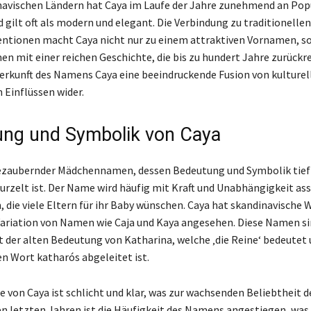
navischen Ländern hat Caya im Laufe der Jahre zunehmend an Pop
gilt oft als modern und elegant. Die Verbindung zu traditionellen
tionen macht Caya nicht nur zu einem attraktiven Vornamen, s
n mit einer reichen Geschichte, die bis zu hundert Jahre zurückre
Herkunft des Namens Caya eine beeindruckende Fusion von kulture
Einflüssen wider.
ng und Symbolik von Caya
bezaubernder Mädchennamen, dessen Bedeutung und Symbolik tief 
urzelt ist. Der Name wird häufig mit Kraft und Unabhängigkeit ass
, die viele Eltern für ihr Baby wünschen. Caya hat skandinavische 
 Variation von Namen wie Caja und Kaya angesehen. Diese Namen s
 der alten Bedeutung von Katharina, welche ‚die Reine‘ bedeutet
en Wort katharós abgeleitet ist.
e von Caya ist schlicht und klar, was zur wachsenden Beliebtheit
den letzten Jahren ist die Häufigkeit des Namens angestiegen, was 