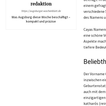
redaktion
einem gefrag
verschiedene 
https://augsburger-wochenblatt.de
Was Augsburg diese Woche beschäftigt –
des Namens un
kompakt und präzise
Cayas Namenst
eine schöne V
Aspekte mache
tiefere Bedeu
Beliebt
Der Vorname C
inzwischen ei
Geburtenstati
auch mit dem 
einzigartigen
katharós (rei