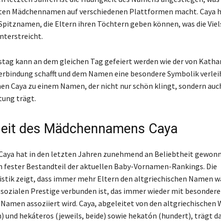
ten Mädchennamen auf verschiedenen Plattformen macht. Caya h
Spitznamen, die Eltern ihren Töchtern geben können, was die Viel
terstreicht.
ag kann an dem gleichen Tag gefeiert werden wie der von Kathar
erbindung schafft und dem Namen eine besondere Symbolik verleiht
n Caya zu einem Namen, der nicht nur schön klingt, sondern auc
tung trägt.
heit des Mädchennamens Caya
aya hat in den letzten Jahren zunehmend an Beliebtheit gewonn
n fester Bestandteil der aktuellen Baby-Vornamen-Rankings. Die
stik zeigt, dass immer mehr Eltern den altgriechischen Namen w
sozialen Prestige verbunden ist, das immer wieder mit besondere
 Namen assoziiert wird. Caya, abgeleitet von den altgriechischen
n) und hekáteros (jeweils, beide) sowie hekatón (hundert), trägt d