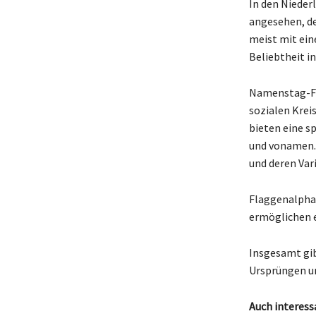
In den Nieder
angesehen, de
meist mit ein
Beliebtheit i
Namenstag-Fei
sozialen Krei
bieten eine s
und vonamen.
und deren Var
Flaggenalphab
ermöglichen 
Insgesamt gib
Ursprüngen un
Auch interess