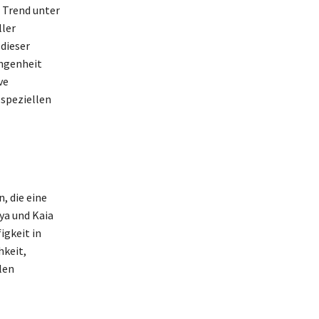
 Trend unter
ler
dieser
angenheit
ve
 speziellen
, die eine
ya und Kaia
igkeit in
hkeit,
len