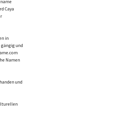
orname
rd Caya
r
en in
m gängig und
rname.com
iche Namen
rhanden und
lturellen