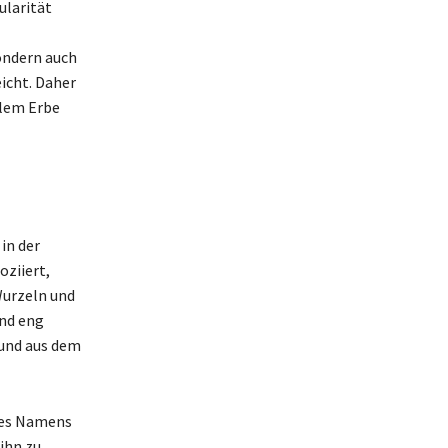
ularität
ondern auch
icht. Daher
llem Erbe
in der
oziiert,
Wurzeln und
ind eng
 und aus dem
 des Namens
ihn zu