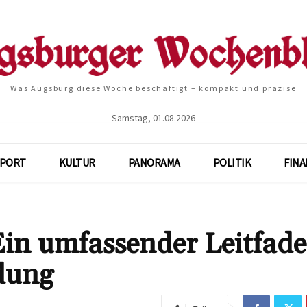
Was Augsburg diese Woche beschäftigt – kompakt und präzise
Samstag, 01.08.2026
SPORT
KULTUR
PANORAMA
POLITIK
FIN
Ein umfassender Leitfad
dung