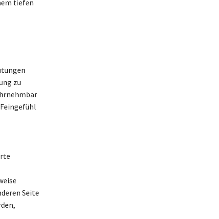
nem tiefen
eutungen
tung zu
 wahrnehmbar
 Feingefühl
erte
weise
nderen Seite
rden,