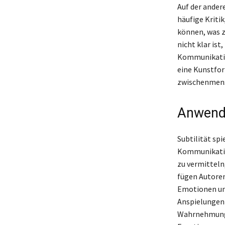
Auf der ander
häufige Kriti
können, was z
nicht klar ist
Kommunikation
eine Kunstfor
zwischenmensc
Anwendu
Subtilität sp
Kommunikation
zu vermitteln
fügen Autoren
Emotionen und
Anspielungen 
Wahrnehmung 