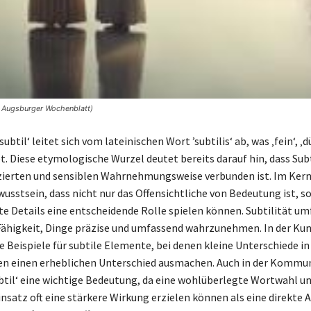
© Augsburger Wochenblatt)
subtil‘ leitet sich vom lateinischen Wort ’subtilis‘ ab, was ‚fein‘, ‚
t. Diese etymologische Wurzel deutet bereits darauf hin, dass Subt
nzierten und sensiblen Wahrnehmungsweise verbunden ist. Im Kern 
wusstsein, dass nicht nur das Offensichtliche von Bedeutung ist, s
te Details eine entscheidende Rolle spielen können. Subtilität um
ähigkeit, Dinge präzise und umfassend wahrzunehmen. In der Kun
e Beispiele für subtile Elemente, bei denen kleine Unterschiede i
n einen erheblichen Unterschied ausmachen. Auch in der Kommun
subtil‘ eine wichtige Bedeutung, da eine wohlüberlegte Wortwahl u
insatz oft eine stärkere Wirkung erzielen können als eine direkte 