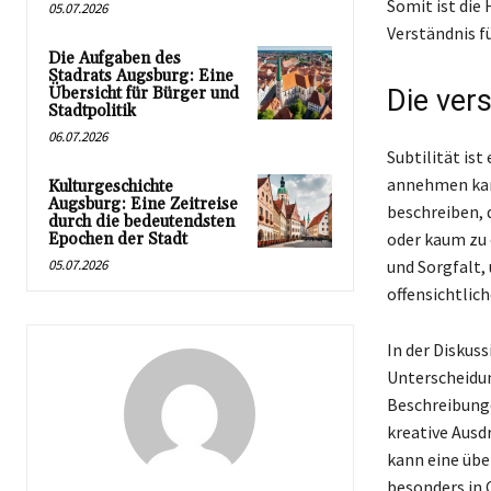
Somit ist die
05.07.2026
Verständnis f
Die Aufgaben des
Stadrats Augsburg: Eine
Übersicht für Bürger und
Die ver
Stadtpolitik
06.07.2026
Subtilität is
annehmen kann
Kulturgeschichte
Augsburg: Eine Zeitreise
beschreiben, 
durch die bedeutendsten
oder kaum zu 
Epochen der Stadt
05.07.2026
und Sorgfalt,
offensichtlic
In der Diskuss
Unterscheidun
Beschreibung
kreative Ausd
kann eine übe
besonders in 