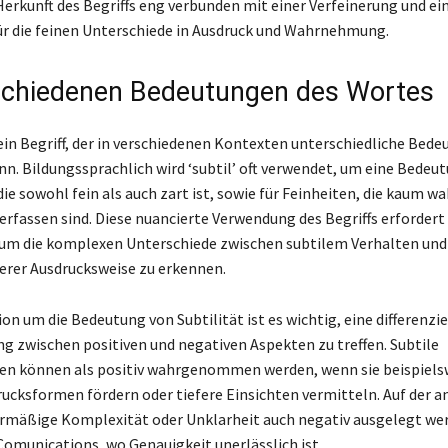
 Herkunft des Begriffs eng verbunden mit einer Verfeinerung und ei
ür die feinen Unterschiede in Ausdruck und Wahrnehmung.
schiedenen Bedeutungen des Wortes
t ein Begriff, der in verschiedenen Kontexten unterschiedliche Bed
. Bildungssprachlich wird ‘subtil’ oft verwendet, um eine Bedeu
die sowohl fein als auch zart ist, sowie für Feinheiten, die kaum
erfassen sind. Diese nuancierte Verwendung des Begriffs erfordert
 um die komplexen Unterschiede zwischen subtilem Verhalten und
herer Ausdrucksweise zu erkennen.
ion um die Bedeutung von Subtilität ist es wichtig, eine differenzi
g zwischen positiven und negativen Aspekten zu treffen. Subtile
en können als positiv wahrgenommen werden, wenn sie beispiels
rucksformen fördern oder tiefere Einsichten vermitteln. Auf der a
rmäßige Komplexität oder Unklarheit auch negativ ausgelegt we
Comunications, wo Genauigkeit unerlässlich ist.