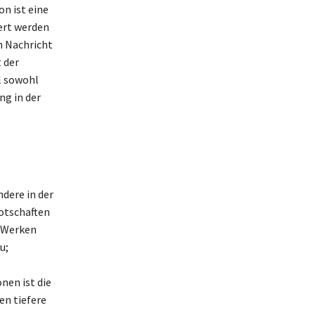
n ist eine
iert werden
n Nachricht
 der
l sowohl
ng in der
ndere in der
otschaften
n Werken
u;
nen ist die
n tiefere