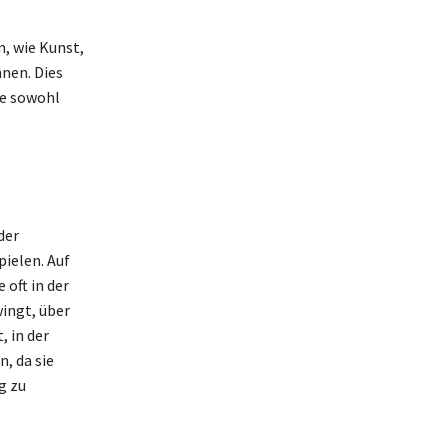
n, wie Kunst,
nen. Dies
ie sowohl
der
ielen. Auf
 oft in der
wingt, über
, in der
, da sie
g zu