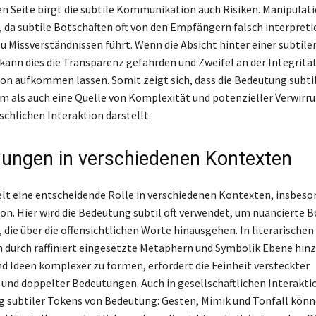
en Seite birgt die subtile Kommunikation auch Risiken. Manipulatio
k, da subtile Botschaften oft von den Empfängern falsch interpret
u Missverständnissen führt. Wenn die Absicht hinter einer subtile
, kann dies die Transparenz gefährden und Zweifel an der Integrität
 aufkommen lassen. Somit zeigt sich, dass die Bedeutung subti
m als auch eine Quelle von Komplexität und potenzieller Verwirru
hlichen Interaktion darstellt.
ngen in verschiedenen Kontexten
ielt eine entscheidende Rolle in verschiedenen Kontexten, insbeso
. Hier wird die Bedeutung subtil oft verwendet, um nuancierte B
, die über die offensichtlichen Worte hinausgehen. In literarische
 durch raffiniert eingesetzte Metaphern und Symbolik Ebene hinz
 Ideen komplexer zu formen, erfordert die Feinheit versteckter
und doppelter Bedeutungen. Auch in gesellschaftlichen Interaktio
subtiler Tokens von Bedeutung: Gesten, Mimik und Tonfall könne