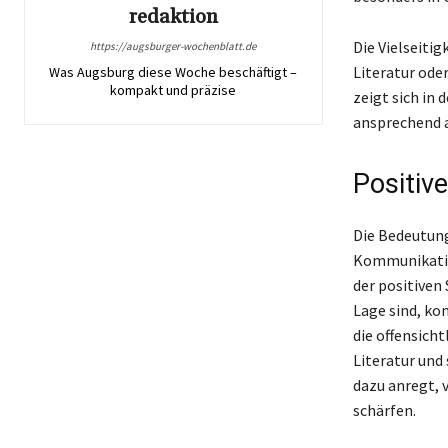
redaktion
Die Vielseitig
https://augsburger-wochenblatt.de
Literatur od
Was Augsburg diese Woche beschäftigt –
kompakt und präzise
zeigt sich in 
ansprechend al
Positiv
Die Bedeutung
Kommunikation
der positiven 
Lage sind, ko
die offensich
Literatur und
dazu anregt, 
schärfen.