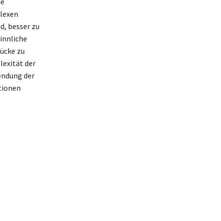
ie
plexen
d, besser zu
sinnliche
rücke zu
exität der
endung der
tionen