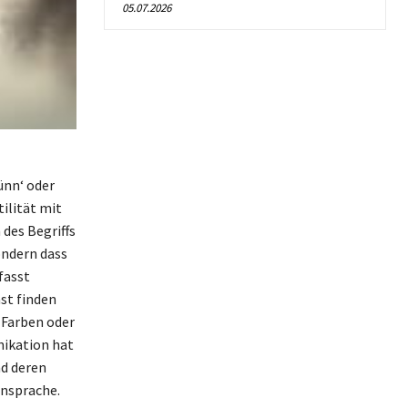
05.07.2026
dünn‘ oder
ilität mit
des Begriffs
ondern dass
fasst
st finden
n Farben oder
ikation hat
nd deren
Ansprache.