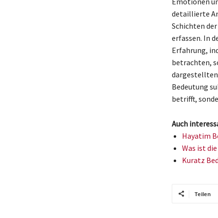
Emotionen und
detaillierte 
Schichten der
erfassen. In d
Erfahrung, in
betrachten, s
dargestellten
Bedeutung sub
betrifft, son
Auch interess
Hayatim Be
Was ist di
Kuratz Bed
Teilen