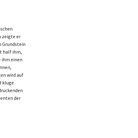
ischen
 zeigte er
n Grundstein
t half ihm,
e ihm einen
önnen,
en wird auf
d kluge
ndruckenden
zenten der