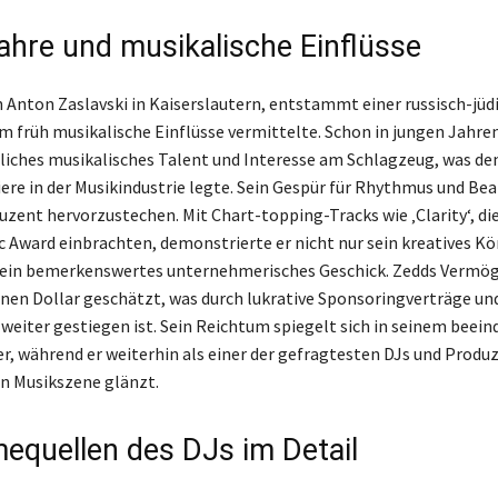
ahre und musikalische Einflüsse
 Anton Zaslavski in Kaiserslautern, entstammt einer russisch-jüd
hm früh musikalische Einflüsse vermittelte. Schon in jungen Jahren
ches musikalisches Talent und Interesse am Schlagzeug, was de
iere in der Musikindustrie legte. Sein Gespür für Rhythmus und Bea
uzent hervorzu­stechen. Mit Chart-topping-Tracks wie ‚Clarity‘, di
Award einbrachten, demonstrierte er nicht nur sein kreatives K
 ein bemerkenswertes unternehmerisches Geschick. Zedds Vermög
onen Dollar geschätzt, was durch lukrative Sponsoringverträge un
 weiter gestiegen ist. Sein Reichtum spiegelt sich in seinem beei
er, während er weiterhin als einer der gefragtesten DJs und Produ
n Musikszene glänzt.
equellen des DJs im Detail