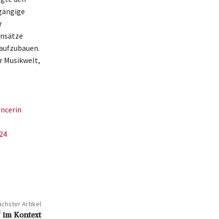
ngängige
r
Ansätze
aufzubauen.
er Musikwelt,
encerin
24
chster Artikel
 im Kontext