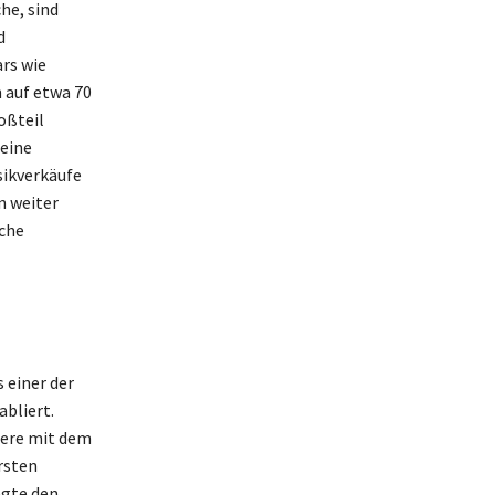
he, sind
d
rs wie
 auf etwa 70
oßteil
seine
sikverkäufe
 weiter
iche
 einer der
bliert.
iere mit dem
rsten
egte den