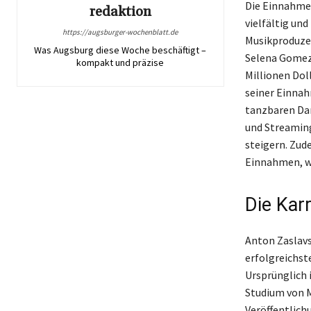
Die Einnahmeq
redaktion
vielfältig un
https://augsburger-wochenblatt.de
Musikproduzen
Was Augsburg diese Woche beschäftigt –
Selena Gomez 
kompakt und präzise
Millionen Doll
seiner Einnah
tanzbaren Dan
und Streamin
steigern. Zud
Einnahmen, wa
Die Kar
Anton Zaslavs
erfolgreichst
Ursprünglich 
Studium von M
Veröffentlich