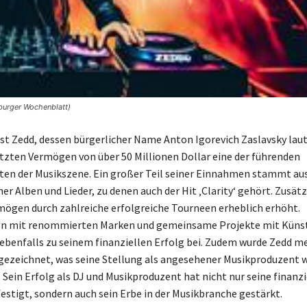
burger Wochenblatt)
ist Zedd, dessen bürgerlicher Name Anton Igorevich Zaslavsky laut
zten Vermögen von über 50 Millionen Dollar eine der führenden
ten der Musikszene. Ein großer Teil seiner Einnahmen stammt au
er Alben und Lieder, zu denen auch der Hit ‚Clarity‘ gehört. Zusätz
mögen durch zahlreiche erfolgreiche Tourneen erheblich erhöht.
n mit renommierten Marken und gemeinsame Projekte mit Künstl
benfalls zu seinem finanziellen Erfolg bei. Zudem wurde Zedd m
zeichnet, was seine Stellung als angesehener Musikproduzent w
 Sein Erfolg als DJ und Musikproduzent hat nicht nur seine finanzi
festigt, sondern auch sein Erbe in der Musikbranche gestärkt.