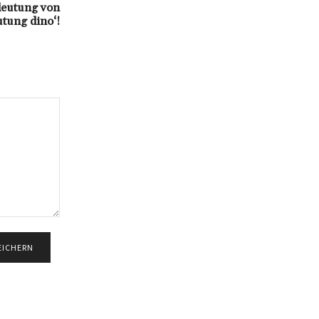
deutung von
utung dino‘!