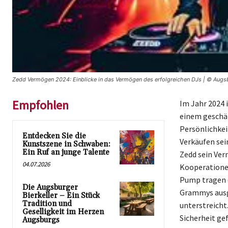
Zedd Vermögen 2024: Einblicke in das Vermögen des erfolgreichen DJs | © Augs
Empfohlen
Im Jahr 2024 
einem geschät
Persönlichkei
Entdecken Sie die
Verkäufen sein
Kunstszene in Schwaben:
Ein Ruf an junge Talente
Zedd sein Ver
04.07.2026
Kooperatione
Pump tragen e
Die Augsburger
Grammys ausge
Bierkeller – Ein Stück
Tradition und
unterstreicht.
Geselligkeit im Herzen
Sicherheit ge
Augsburgs