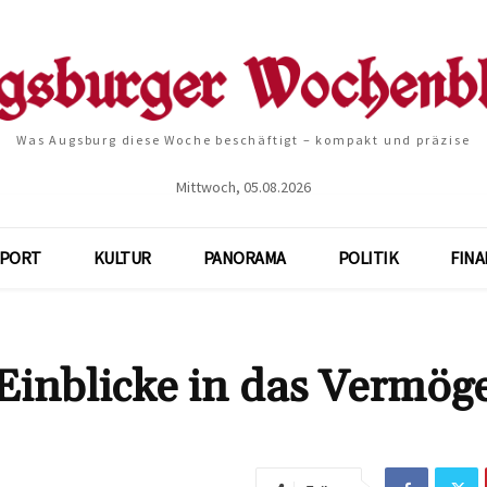
Was Augsburg diese Woche beschäftigt – kompakt und präzise
Mittwoch, 05.08.2026
SPORT
KULTUR
PANORAMA
POLITIK
FIN
inblicke in das Vermög