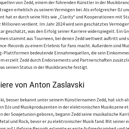
uellen von Zedd, einem der führenden Künstler in der Musikbranc
d tragen erheblich zu seinem Vermögen bei. Als erfolgreicher DJ un
t hat er durch seine Hits wie „Clarity“ und Kooperationen mit Sta
Millionen verdient. Im Jahr 2024 wird sein geschätztes Vermögen
ar geschätzt, was den Erfolg seiner Karriere widerspiegelt. Ein Gr
men stammt aus Tourneen, bei denen Zedd weltweit auftritt und 
ce-Records zu einem Erlebnis für Fans macht. Außerdem sind Mu
g-Plattformen bedeutende Einnahmequellen, die sein Einkommen
em erzielt Zedd durch Endorsements und Partnerschaften zusätzl
s seinen Status in der Musikbranche festigt.
riere von Anton Zaslavski
ki, besser bekannt unter seinem Künstlernamen Zedd, hat sich als
en DJs und Musikproduzenten in der elektronischen Musikszene eta
in der Sowjetunion geboren, begann Zedd seine musikalische Karr
etal und Rock, bevor er zu elektronischer Musik fand. Mit seiner e
ung auf Lifeforce Records erlangte er erste Aufmerksamkeit und l