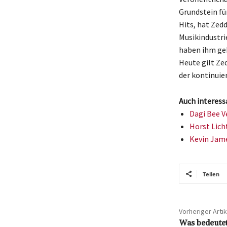
Grundstein fü
Hits, hat Zed
Musikindustri
haben ihm ge
Heute gilt Zed
der kontinuie
Auch interess
Dagi Bee V
Horst Lich
Kevin Jame
Teilen
Vorheriger Artik
Was bedeutet