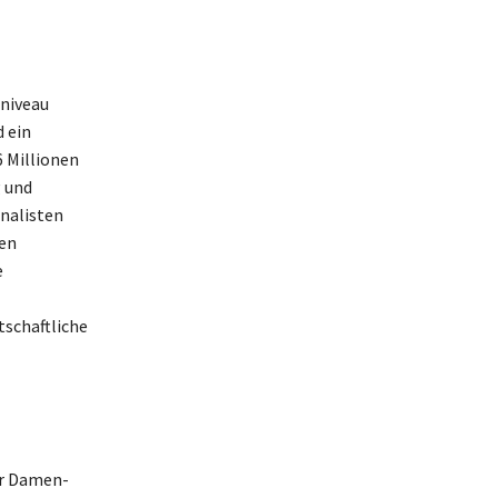
dniveau
d ein
 Millionen
g und
inalisten
den
e
tschaftliche
er Damen-