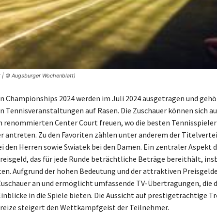
r | © Augsburger Wochenblatt)
n Championships 2024 werden im Juli 2024 ausgetragen und gehö
 Tennisveranstaltungen auf Rasen. Die Zuschauer können sich a
m renommierten Center Court freuen, wo die besten Tennisspieler
 antreten. Zu den Favoriten zählen unter anderem der Titelvertei
ei den Herren sowie Swiatek bei den Damen. Ein zentraler Aspekt d
Preisgeld, das für jede Runde beträchtliche Beträge bereithält, in
isten. Aufgrund der hohen Bedeutung und der attraktiven Preisgelde
 Zuschauer an und ermöglicht umfassende TV-Übertragungen, die 
inblicke in die Spiele bieten. Die Aussicht auf prestigeträchtige 
nreize steigert den Wettkampfgeist der Teilnehmer.