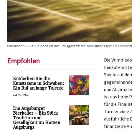
Wimbledon 2024: So hoch ist das Preisgeld für die Tennisprofis und die Gewinne
Empfohlen
Die Wimbledo
bedeutendsten
Spiele auf de
Entdecken Sie die
gegeneinander
Kunstszene in Schwaben:
Ein Ruf an junge Talente
und Alcaraz b
04.07.2026
ist das hohe 
für die Final
Die Augsburger
Turnier viele
Bierkeller – Ein Stück
Tradition und
ausführliche E
Geselligkeit im Herzen
finanzielle A
Augsburgs