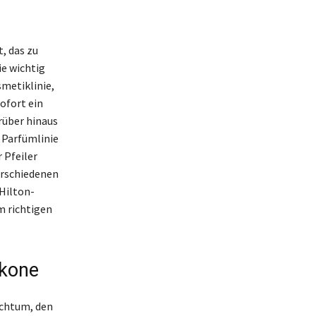
, das zu
e wichtig
smetiklinie,
ofort ein
rüber hinaus
e Parfümlinie
 Pfeiler
erschiedenen
Hilton-
em richtigen
Ikone
ichtum, den