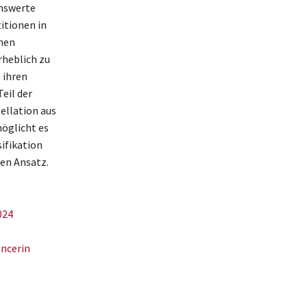
enswerte
itionen in
chen
rheblich zu
 ihren
Teil der
ellation aus
öglicht es
sifikation
en Ansatz.
024
encerin