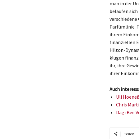
man in der U
belaufen sich
verschiedene 
Parfümlinie. 
ihrem Einkomm
finanziellen E
Hilton-Dynast
klugen finan
ihr, ihre Gewi
ihrer Einkomm
Auch interess
Uli Hoeneß
Chris Mart
Dagi Bee V
Teilen