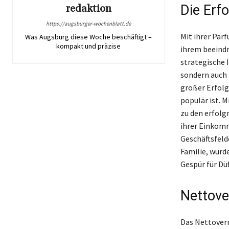
redaktion
Die Erf
https://augsburger-wochenblatt.de
Mit ihrer Par
Was Augsburg diese Woche beschäftigt –
kompakt und präzise
ihrem beeindr
strategische I
sondern auch m
großer Erfolg
populär ist. 
zu den erfolgr
ihrer Einkomm
Geschäftsfeld
Familie, wurde
Gespür für Dü
Nettove
Das Nettoverm