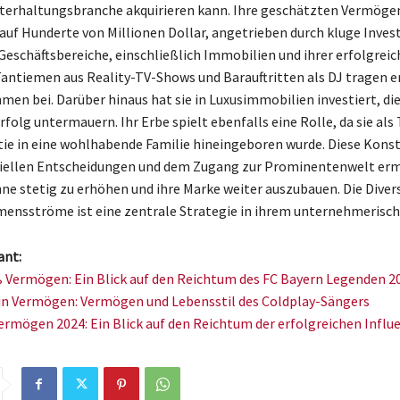
nterhaltungsbranche akquirieren kann. Ihre geschätzten Vermög
 auf Hunderte von Millionen Dollar, angetrieben durch kluge Invest
Geschäftsbereiche, einschließlich Immobilien und ihrer erfolgrei
Tantiemen aus Reality-TV-Shows und Barauftritten als DJ tragen e
en bei. Darüber hinaus hat sie in Luxusimmobilien investiert, die
rfolg untermauern. Ihr Erbe spielt ebenfalls eine Rolle, da sie als 
ie in eine wohlhabende Familie hineingeboren wurde. Diese Konst
ziellen Entscheidungen und dem Zugang zur Prominentenwelt erm
nne stetig zu erhöhen und ihre Marke weiter auszubauen. Die Diver
ensströme ist eine zentrale Strategie in ihrem unternehmerisch
ant:
 Vermögen: Ein Blick auf den Reichtum des FC Bayern Legenden 2
in Vermögen: Vermögen und Lebensstil des Coldplay-Sängers
ermögen 2024: Ein Blick auf den Reichtum der erfolgreichen Influ