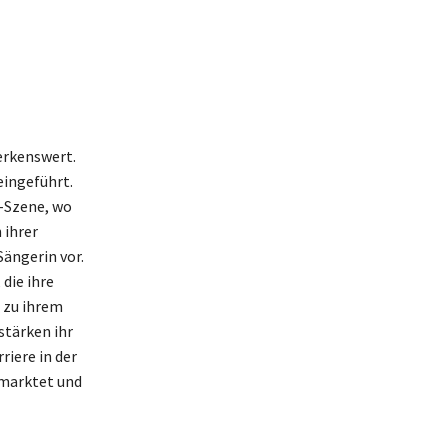
erkenswert.
eingeführt.
J-Szene, wo
 ihrer
Sängerin vor.
die ihre
 zu ihrem
stärken ihr
iere in der
rmarktet und