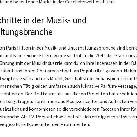
rin und bedeutende Marke in der Geschäftswelt etabliert.
hritte in der Musik- und
ltungsbranche
on Paris Hilton in der Musik- und Unterhaltungsbranche sind bem
n und Kind reicher Eltern wurde sie früh in die Welt des Glamours 
rührung mit der Musikindustrie kam durch ihre Interessen in der D
 Talent und ihrem Charisma schnell an Popularität gewann. Neben
J wagte sie sich auch als Model, Geschäftsfrau, Schauspielerin und 
merischen Tätigkeiten umfassen auch lukrative Parfüm-Verträge, 
etablierten. Der Bruttoumsatz aus diesen Projekten hat erheblich
 beigetragen. Tantiemen aus Musikverkäufen und Auftritten ver
ätzlich und kombinieren so die verschiedenen Facetten ihrer Karr
branche. Als TV-Persönlichkeit hat sie sich erfolgreich selbstve
nvergessliche Ikone unter den Prominenten.