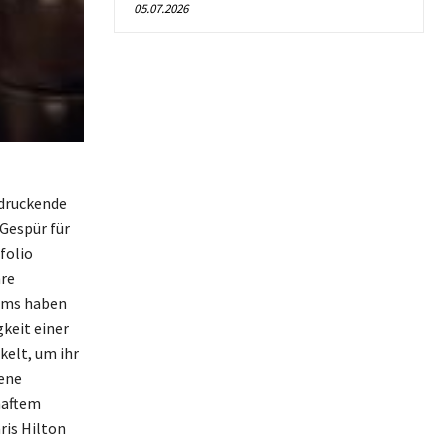
05.07.2026
ndruckende
Gespür für
folio
hre
iums haben
gkeit einer
kelt, um ihr
dene
haftem
ris Hilton