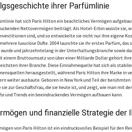
olgsgeschichte ihrer Parfümlinie
fümlinie hat sich Paris Hilton ein beachtliches Vermögen aufgebaut
uckenden Nettovermögen beiträgt. Als Hotel-Erbin wusste sie, wi
nvestitionen sind, und so entwickelte sie nicht nur ihre eigene Ko
ehrere luxuriöse Düfte. 2004 launchte sie ihr erstes Parfüm, das s
 wurde und jahrzehntelang in der Unterhaltungsbranche sowie da
Mit einem Bruttoumsatz von über einer Milliarde Dollar gehört ihr
eichsten ihrer Branche. Diese Einnahmequelle hat sich als stabiler
ensquellen herausgestellt, während Paris Hilton ihre Marke in v
ern weiter ausbaute. Geboren in New York und Teil der berühmten 
 sie zur Geschäftsfrau, die sie heute ist, und zeigt, wie man mit d
fte und Trends ein beeindruckendes Vermögen aufbauen kann.
rmögen und finanzielle Strategie der 
ögen von Paris Hilton ist ein eindrucksvolles Beispiel für den Re