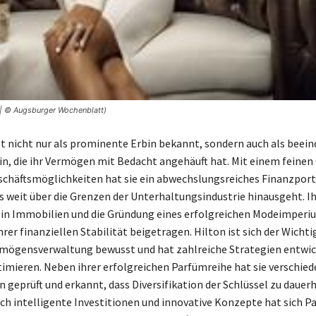
 | © Augsburger Wochenblatt)
ist nicht nur als prominente Erbin bekannt, sondern auch als beei
, die ihr Vermögen mit Bedacht angehäuft hat. Mit einem feinen 
schäftsmöglichkeiten hat sie ein abwechslungsreiches Finanzport
as weit über die Grenzen der Unterhaltungsindustrie hinausgeht. I
 in Immobilien und die Gründung eines erfolgreichen Modeimper
hrer finanziellen Stabilität beigetragen. Hilton ist sich der Wichti
rmögensverwaltung bewusst und hat zahlreiche Strategien entwic
timieren. Neben ihrer erfolgreichen Parfümreihe hat sie verschie
n geprüft und erkannt, dass Diversifikation der Schlüssel zu dauer
rch intelligente Investitionen und innovative Konzepte hat sich Pa