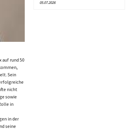
05.07.2026
 auf rund 50
gekommen,
lt. Sein
erfolgreiche
fte nicht
äge sowie
olle in
en in der
nd seine