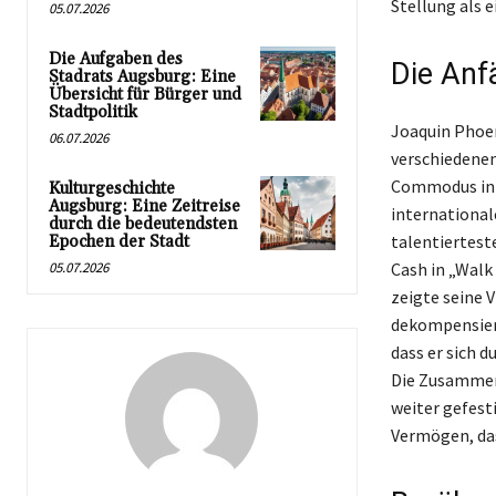
Stellung als e
05.07.2026
Die Aufgaben des
Die Anf
Stadrats Augsburg: Eine
Übersicht für Bürger und
Stadtpolitik
Joaquin Phoen
06.07.2026
verschiedenen
Commodus in R
Kulturgeschichte
Augsburg: Eine Zeitreise
international
durch die bedeutendsten
talentiertest
Epochen der Stadt
05.07.2026
Cash in „Walk
zeigte seine 
dekompensiert
dass er sich 
Die Zusammena
weiter gefest
Vermögen, das