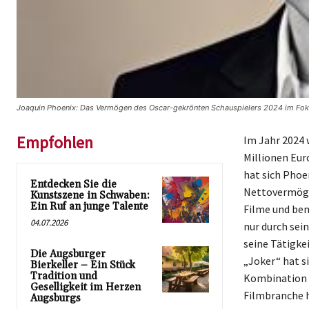
Joaquin Phoenix: Das Vermögen des Oscar-gekrönten Schauspielers 2024 im Fok
Empfohlen
Im Jahr 2024 
Millionen Eur
hat sich Phoe
Entdecken Sie die
Nettovermögen
Kunstszene in Schwaben:
Ein Ruf an junge Talente
Filme und bem
04.07.2026
nur durch sei
seine Tätigke
Die Augsburger
„Joker“ hat si
Bierkeller – Ein Stück
Tradition und
Kombination a
Geselligkeit im Herzen
Filmbranche 
Augsburgs