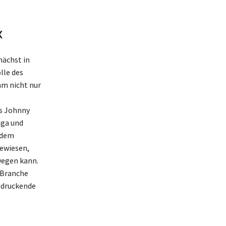
x
nächst in
lle des
hm nicht nur
ls Johnny
iga und
e dem
ewiesen,
wegen kann.
 Branche
indruckende