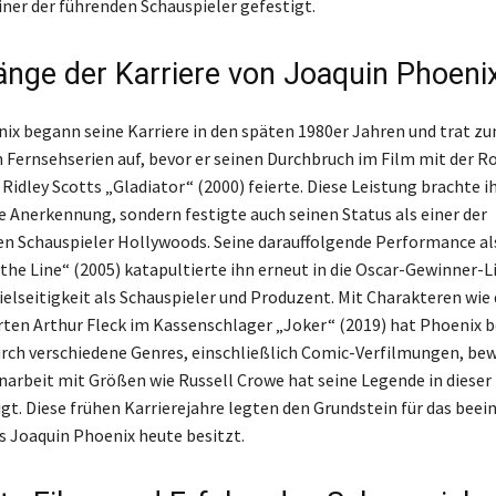
iner der führenden Schauspieler gefestigt.
änge der Karriere von Joaquin Phoeni
ix begann seine Karriere in den späten 1980er Jahren und trat zu
 Fernsehserien auf, bevor er seinen Durchbruch im Film mit der Ro
idley Scotts „Gladiator“ (2000) feierte. Diese Leistung brachte i
e Anerkennung, sondern festigte auch seinen Status als einer der
en Schauspieler Hollywoods. Seine darauffolgende Performance a
 the Line“ (2005) katapultierte ihn erneut in die Oscar-Gewinner-L
Vielseitigkeit als Schauspieler und Produzent. Mit Charakteren wi
en Arthur Fleck im Kassenschlager „Joker“ (2019) hat Phoenix b
durch verschiedene Genres, einschließlich Comic-Verfilmungen, be
rbeit mit Größen wie Russell Crowe hat seine Legende in dieser
igt. Diese frühen Karrierejahre legten den Grundstein für das bee
 Joaquin Phoenix heute besitzt.