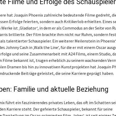
e Filme und Erfolge des Schauspiele
riere hat Joaquin Phoenix zahlreiche bedeutende Filme gedreht, die
ssen Erfolge feierten, sondern auch Kritikerlob erhielten. Eines s
Werke ist ‚Gladiator‘, in dem er als Commodus an der Seite von R
arris brillierte. Der Film brachte ihm nicht nur Ruhm, sondern fes
als talentierter Schauspieler. Ein weiterer Meilenstein in Phoenix‘
des Johnny Cash in ‚Walk the Line‘, für die er mit einem Oscar aus
Erfolge und seine Zusammenarbeit mit A24 Films, einem Studio, da
n Filme bekannt ist, trugen erheblich zu seinem wachsenden Ver
en Dramen bis hin zu innovativen Kunstprojekten hat Joaquin Ph
ndruckende Beiträge geleistet, die seine Karriere geprägt haben.
eben: Familie und aktuelle Beziehung
ix führt ein faszinierendes privates Leben, das oft im Schatten se
en Karriere steht. Der gefeierte Schauspieler, bekannt für seine
 Darstellung im Oscar-prämierten Film ‚Joker‘, ist seit einiger Ze