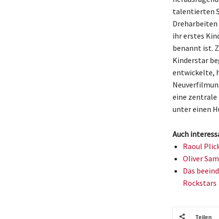
talentierten S
Dreharbeiten 
ihr erstes Ki
benannt ist. Z
Kinderstar be
entwickelte, 
Neuverfilmung 
eine zentrale
unter einen H
Auch interess
Raoul Plic
Oliver Sam
Das beeind
Rockstars
Teilen