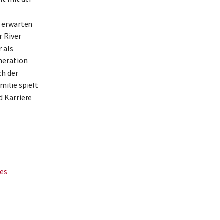
d erwarten
r River
r als
neration
ch der
milie spielt
d Karriere
des