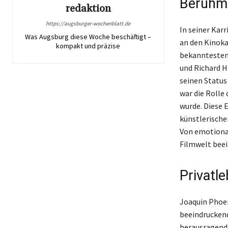
Berühmt
redaktion
https://augsburger-wochenblatt.de
In seiner Kar
Was Augsburg diese Woche beschäftigt –
an den Kinoka
kompakt und präzise
bekanntesten 
und Richard H
seinen Status 
war die Rolle 
wurde. Diese 
künstlerische
Von emotional
Filmwelt beei
Privatl
Joaquin Phoen
beeindruckend
herausragende