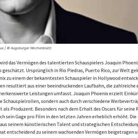
us | © Augsburger Wochenblatt)
wird das Vermögen des talentierten Schauspielers Joaquin Phoenix
o geschätzt. Ursprünglich in Rio Piedras, Puerto Rico, zur Welt 
nix zu einem der bekanntesten Schauspieler in Hollywood entwicke
 resultiert aus einer beeindruckenden Laufbahn, die zahlreiche 
erkenswerte Leistungen umfasst. Joaquin Phoenix erzielt Einkün
ne Schauspielrollen, sondern auch durch verschiedene Werbevertr
it als Produzent. Besonders nach dem Erhalt des Oscars für seine R
ch sein Gage pro Film in den letzten Jahren erheblich erhöht. Die
us seinem künstlerischen Talent und strategischen Entscheidung
hat entscheidend zu seinem wachsenden Vermögen beigetragen u