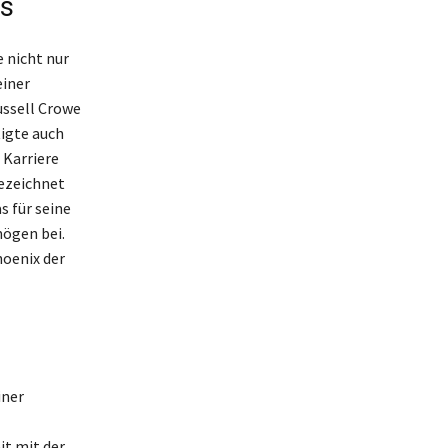
rs
 nicht nur
einer
ussell Crowe
tigte auch
 Karriere
gezeichnet
s für seine
mögen bei.
oenix der
iner
it mit der