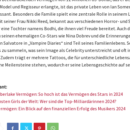
 Model und Regisseur erlangte, ist das private Leben von Ian Some
ssant. Besonders die Familie spielt eine zentrale Rolle in seinem 
seiner Frau Nikki Reed, bekannt aus verschiedenen Horror- und S
 eine Tochter namens Bodhi, die ihnen viel Freude bereitet. Auch d
 seinen ehemaligen Co-Stars wie Nina Dobrev und die Erinnerunge
n Salvatore in „Vampire Diaries“ sind Teil seines Familienlebens.
os zu sammeln, was sein Image als Celebrity unterstreicht und oft 
 Zudem trägt er mehrere Tattoos, die für unterschiedliche Leben
he Meilensteine stehen, wodurch er seine Lebensgeschichte auf se
ant:
berlake Vermögen: So hoch ist das Vermögen des Stars in 2024
hsten Girls der Welt: Wer sind die Top-Milliardärinnen 2024?
ermögen: Ein Blick auf den finanziellen Erfolg des Musikers 2024