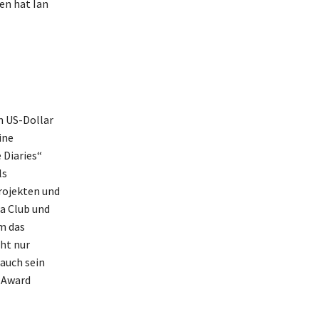
en hat Ian
n US-Dollar
ine
 Diaries“
ls
rojekten und
ra Club und
m das
ht nur
 auch sein
 Award