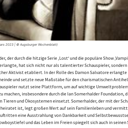
tars 2023 | © Augsburger Wochenblatt)
r, der durch die hitzige Serie ‚Lost‘ und die populäre Show ‚Vampir
langte, hat sich nicht nur als talentierter Schauspieler, sondern
cher Aktivist etabliert. In der Rolle des Damon Salvatore erlangte 
einde und setzte neue Maßstäbe für den charismatischen Antihel
auspieler nutzt seine Plattform, um auf wichtige Umweltproble
 machen, insbesondere durch die Ian Somerhalder Foundation, die
n Tieren und Ökosystemen einsetzt. Somerhalder, der mit der Sch
rheiratet ist, legt großen Wert auf sein Familienleben und vermitt
Auftritten eine Ausstrahlung von Dankbarkeit und Selbstbewusstse
owboystiefel und das Leben im Freien spiegelt sich auch in seinen 