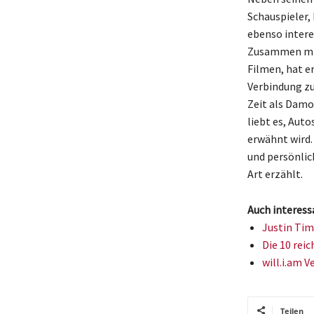
Schauspieler,
ebenso intere
Zusammen mit 
Filmen, hat er
Verbindung zu
Zeit als Damo
liebt es, Aut
erwähnt wird.
und persönlic
Art erzählt.
Auch interess
Justin Tim
Die 10 reic
will.i.am V
Teilen