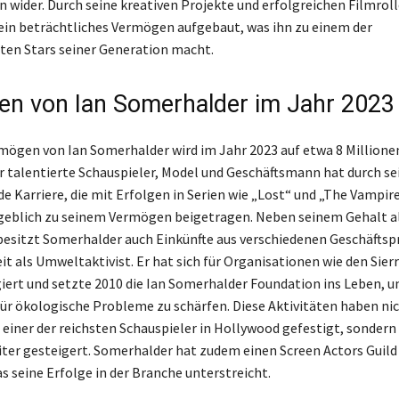
 wider. Durch seine kreativen Projekte und erfolgreichen Filmroll
in beträchtliches Vermögen aufgebaut, was ihn zu einem der
sten Stars seiner Generation macht.
n von Ian Somerhalder im Jahr 2023
ögen von Ian Somerhalder wird im Jahr 2023 auf etwa 8 Millione
r talentierte Schauspieler, Model und Geschäftsmann hat durch se
e Karriere, die mit Erfolgen in Serien wie „Lost“ und „The Vampire
eblich zu seinem Vermögen beigetragen. Neben seinem Gehalt a
besitzt Somerhalder auch Einkünfte aus verschiedenen Geschäftsp
it als Umweltaktivist. Er hat sich für Organisationen wie den Sier
ert und setzte 2010 die Ian Somerhalder Foundation ins Leben, u
ür ökologische Probleme zu schärfen. Diese Aktivitäten haben nic
 einer der reichsten Schauspieler in Hollywood gefestigt, sondern
er gesteigert. Somerhalder hat zudem einen Screen Actors Guild
 seine Erfolge in der Branche unterstreicht.