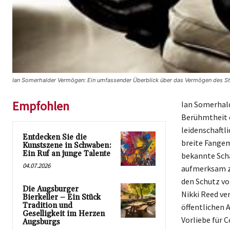
Ian Somerhalder Vermögen: Ein umfassender Überblick über das Vermögen des S
Empfohlen
Ian Somerhalde
Berühmtheit er
leidenschaftli
Entdecken Sie die
breite Fangem
Kunstszene in Schwaben:
Ein Ruf an junge Talente
bekannte Sch
04.07.2026
aufmerksam zu
den Schutz vo
Die Augsburger
Nikki Reed ve
Bierkeller – Ein Stück
Tradition und
öffentlichen 
Geselligkeit im Herzen
Vorliebe für C
Augsburgs