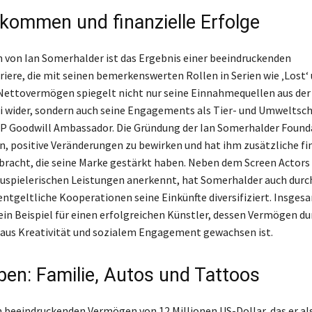
nkommen und finanzielle Erfolge
von Ian Somerhalder ist das Ergebnis einer beeindruckenden
riere, die mit seinen bemerkenswerten Rollen in Serien wie ‚Lost‘ 
Nettovermögen spiegelt nicht nur seine Einnahmequellen aus der
i wider, sondern auch seine Engagements als Tier- und Umweltsch
P Goodwill Ambassador. Die Gründung der Ian Somerhalder Found
n, positive Veränderungen zu bewirken und hat ihm zusätzliche fi
bracht, die seine Marke gestärkt haben. Neben dem Screen Actors 
auspielerischen Leistungen anerkennt, hat Somerhalder auch durch
entgeltliche Kooperationen seine Einkünfte diversifiziert. Insgesa
in Beispiel für einen erfolgreichen Künstler, dessen Vermögen du
aus Kreativität und sozialem Engagement gewachsen ist.
eben: Familie, Autos und Tattoos
beeindruckenden Vermögen von 12 Millionen US-Dollar, das er al