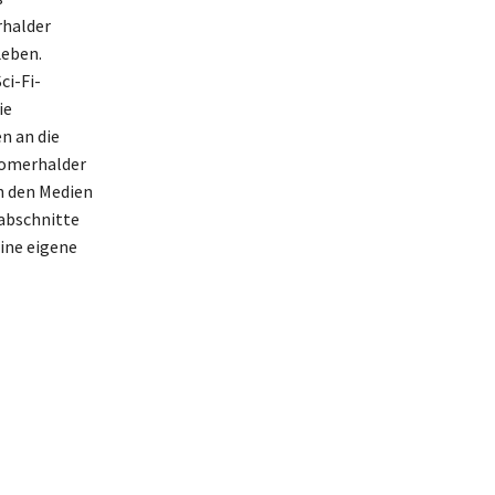
rhalder
Leben.
ci-Fi-
ie
n an die
 Somerhalder
in den Medien
sabschnitte
ine eigene