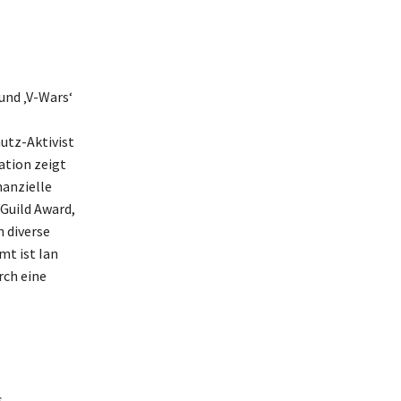
und ‚V-Wars‘
utz-Aktivist
ation zeigt
nanzielle
Guild Award,
 diverse
mt ist Ian
rch eine
s