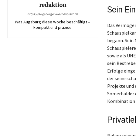
redaktion
Sein Ei
https://augsburger-wochenblatt.de
Was Augsburg diese Woche beschäftigt –
Das Vermögen 
kompakt und präzise
Schauspielkar
begann. Sein 
Schauspielere
sowie als UNE
sein Bestrebe
Erfolge einge
der seine sch
Projekte und 
Somerhalder e
Kombination 
Privatl
Neben seinem 