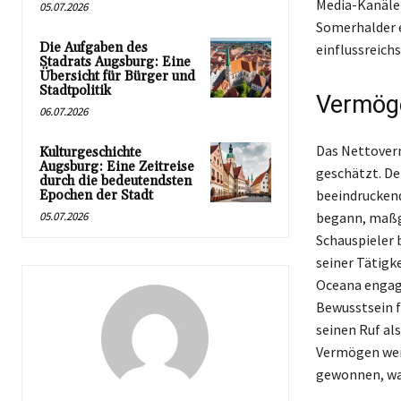
Media-Kanälen
05.07.2026
Somerhalder e
Die Aufgaben des
einflussreich
Stadrats Augsburg: Eine
Übersicht für Bürger und
Stadtpolitik
Vermöge
06.07.2026
Das Nettoverm
Kulturgeschichte
Augsburg: Eine Zeitreise
geschätzt. De
durch die bedeutendsten
beeindruckend
Epochen der Stadt
05.07.2026
begann, maßg
Schauspieler 
seiner Tätigke
Oceana engagi
Bewusstsein f
seinen Ruf als
Vermögen weit
gewonnen, was