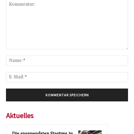
Kommentar:
Na
E-
Mai
Aktuelles
Die spannendsten Startups in